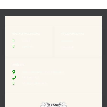
SOZIALE NETZWERKE
NÜTZLICHE LINKS
SGEHeV
Impressum
sghev1909
Datenschutz
ADRESSE
Steinwenderstraße 1, 83317 Teisendorf
+49 8666 7902
info@sg-holzhausen.de