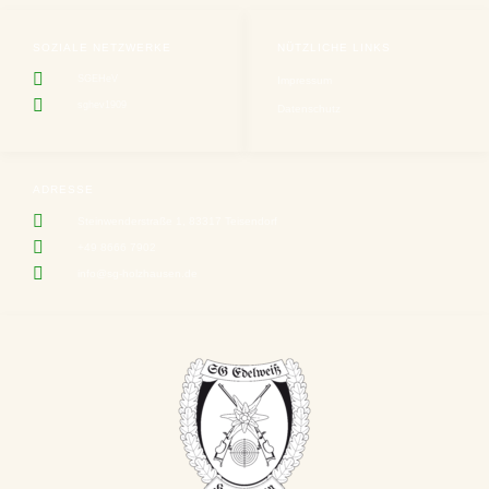
SOZIALE NETZWERKE
NÜTZLICHE LINKS
SGEHeV
Impressum
sghev1909
Datenschutz
ADRESSE
Steinwenderstraße 1, 83317 Teisendorf
+49 8666 7902
info@sg-holzhausen.de