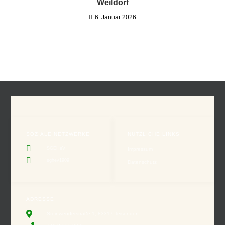
Weildorf
6. Januar 2026
SOZIALE NETZWERKE
NÜTZLICHE LINKS
SGEHeV
Impressum
sghev1909
Datenschutz
ADRESSE
Steinwenderstraße 1, 83317 Teisendorf