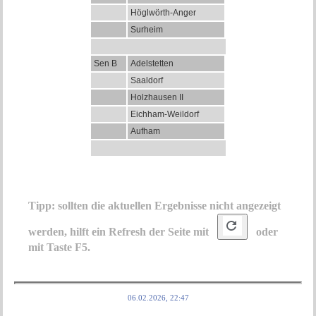
Höglwörth-Anger
Surheim
Sen B
Adelstetten
Saaldorf
Holzhausen II
Eichham-Weildorf
Aufham
Tipp: sollten die aktuellen Ergebnisse nicht angezeigt
werden, hilft ein Refresh der Seite mit
oder
mit Taste F5.
06.02.2026, 22:47