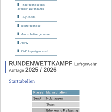
Ringergebnisse des
aktuellen Durchgangs
Ringschnitte
Teilerergebnisse
Mannschaftsergebnisse
Archiv
RWK Rupertigau Nord
RUNDENWETTKAMPF
Luftgewehr
2025 / 2026
Auflage
Starttabellen
Klasse
Mannschaften
Sen A
Holzhausen I
Strass
Erheiterung Freilassing