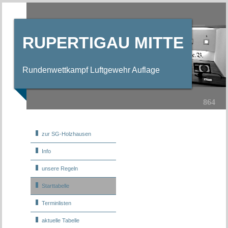
RUPERTIGAU MITTE
Rundenwettkampf Luftgewehr Auflage
864
zur SG-Holzhausen
Info
unsere Regeln
Starttabelle
Terminlisten
aktuelle Tabelle